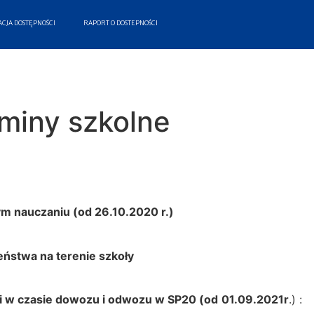
CJA DOSTĘPNOŚCI
RAPORT O DOSTEPNOŚCI
miny szkolne
ym nauczaniu (od 26.10.2020 r.)
ństwa na terenie szkoły
i w czasie dowozu i odwozu w SP20 (od
01.09.2021r
.) :