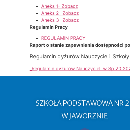
Aneks 1- Zobacz
Aneks 2- Zobacz
Aneks 3- Zobacz
Regulamin Pracy
REGULAMIN PRACY
Raport o stanie zapewnienia dostępności p
Regulamin dyżurów Nauczycieli Szkoł
_Regulamin dyżurów Nauczycieli w Sp 20 2
SZKOŁA PODSTAWOWA NR 2
W JAWORZNIE