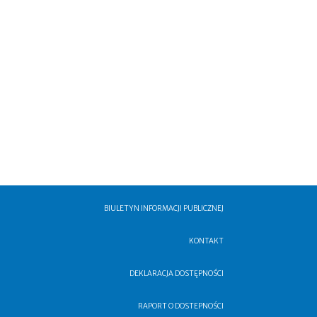
BIULETYN INFORMACJI PUBLICZNEJ
KONTAKT
DEKLARACJA DOSTĘPNOŚCI
RAPORT O DOSTEPNOŚCI