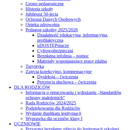
Grono pedagogiczne
Historia szkoły
Jubileusz 50-lecia
Ochrona Danych Osobowych
Opieka zdrowotna
Pedagog szkolny 2025/2026
Działalność edukacyjna, informacyjna,
profilaktyczna
uDOSTĘPniacze
Cyfrowobezpieczni
Bezpłatna infolinia – pomoc
Materiały wspomagające pracę zdalną
Turystyka
Zajęcia korekcyjno- kompensacyjne
Dysleksja – ćwiczenia
Percepcja słuchowa – ćwiczenia
DLA RODZICÓW
Informacja o opracowaniu i wdrażaniu „Standardów
ochrony małoletnich”
Rada Rodziców 2024/2025
Podziękowania dla Rodziców
Wydanie duplikatu legitymacji
Wyprawka dla uczniów klasy I
UCZNIOWIE
Przygotuj bezpłatne zdjęcia do legitymacji szkolnej