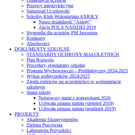
Osiągnięcia uczniów
Przerwy międzylekcyjne
Samorząd Uczniowski
Szkolny Klub Wolontariatu ANIOŁY
Nasza działalność “Anioły”
Akcja POLA NADZIEI 2019
Stypendia dla uczniów PM Jaworzna
Konkursy
Absolwenci
DOKUMENTY SZKOLNE
STANDARDY OCHRONY MAŁOLETNICH
Plan Rozwoju
Procedury, regulaminy szkolne
Program Wychowawczo – Profilaktyczny 2024-2025
Wykaz podręczników 2024/2025
Zgoda rodziców na uczestnictwo w wolontariacie
szkolnym
Statut szkoły
Najnowszy statut z poprawkami 2026
Uchwała zmiana statutu (sierpień 2019)
Uchwała zmiana statutu (grudzień 2019)
PROJEKTY
Akademia Eksperymentów
Zielona Pracownia
Laboratoria Przyszłości