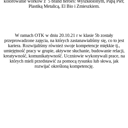
kolorowanie worków z 5 brand heroes: Wyszkłolonym, Papą Pier,
Plastiką Metalicą, El Bio i Zmieszkiem.
W ramach OTK w dniu 20.10.21 r w klasie 5b zostały
przeprowadzone zajęcia, na których zastanawialiśmy się, co to jest
kariera. Rozwijaliśmy również swoje kompetencje miękkie tj.,
umiejętność pracy w grupie, aktywne słuchanie, budowanie relacji,
kreatywność, komunikatywność. Uczniowie wykonywali prace, na
których mieli przedstawić za pomocą rysunku lub słowa, jak
rozwijać określoną kompetencję.