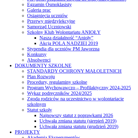
Egzamin Ósmoklasisty
Galeria prac
Osiągnięcia uczniów
Przerwy międzylekcyjne
Samorząd Uczniowski
Szkolny Klub Wolontariatu ANIOŁY
Nasza działalność “Anioły”
Akcja POLA NADZIEI 2019
Stypendia dla uczniów PM Jaworzna
Konkursy
Absolwenci
DOKUMENTY SZKOLNE
STANDARDY OCHRONY MAŁOLETNICH
Plan Rozwoju
Procedury, regulaminy szkolne
Program Wychowawczo – Profilaktyczny 2024-2025
Wykaz podręczników 2024/2025
Zgoda rodziców na uczestnictwo w wolontariacie
szkolnym
Statut szkoły
Najnowszy statut z poprawkami 2026
Uchwała zmiana statutu (sierpień 2019)
Uchwała zmiana statutu (grudzień 2019)
PROJEKTY
Akademia Eksperymentów