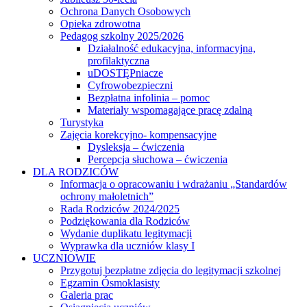
Ochrona Danych Osobowych
Opieka zdrowotna
Pedagog szkolny 2025/2026
Działalność edukacyjna, informacyjna,
profilaktyczna
uDOSTĘPniacze
Cyfrowobezpieczni
Bezpłatna infolinia – pomoc
Materiały wspomagające pracę zdalną
Turystyka
Zajęcia korekcyjno- kompensacyjne
Dysleksja – ćwiczenia
Percepcja słuchowa – ćwiczenia
DLA RODZICÓW
Informacja o opracowaniu i wdrażaniu „Standardów
ochrony małoletnich”
Rada Rodziców 2024/2025
Podziękowania dla Rodziców
Wydanie duplikatu legitymacji
Wyprawka dla uczniów klasy I
UCZNIOWIE
Przygotuj bezpłatne zdjęcia do legitymacji szkolnej
Egzamin Ósmoklasisty
Galeria prac