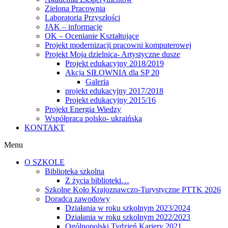
Zielona Pracownia
Laboratoria Przyszłości
JAK – informacje
OK – Ocenianie Kształtujące
Projekt modernizacji pracowni komputerowej
Projekt Moja dzielnica- Artystyczne dusze
Projekt edukacyjny 2018/2019
Akcja SIŁOWNIA dla SP 20
Galeria
projekt edukacyjny 2017/2018
Projekt edukacyjny 2015/16
Projekt Energia Wiedzy
Współpraca polsko- ukraińska
KONTAKT
Menu
O SZKOLE
Biblioteka szkolna
Z życia biblioteki…
Szkolne Koło Krajoznawczo-Turystyczne PTTK 2026
Doradca zawodowy
Działania w roku szkolnym 2023/2024
Działania w roku szkolnym 2022/2023
Ogólnopolski Tydzień Kariery 2021