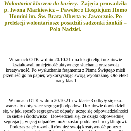
Wolontariat kluczem do kariery
. Zajęcia prowadziła
p. Iwona Markiewicz – Pawelec z Hospicjum Homo
Homini im. Św. Brata Alberta w Jaworznie. Po
prelekcji wolontariusze posadzili sadzonki żonkili –
Pola Nadziei.
W ramach OTK w dniu 20.10.21 r na lekcji religii uczniowie
kształtowali umiejętność aktywnego słuchania oraz swoją
kreatywność. Po wysłuchaniu fragmentu z Pisma Świętego mieli
przenieść go na papier, wykorzystując swoją wyobraźnię. Oto efekt
pracy klas 1
W ramach OTK w dniu 20.10.21 r w klasie 3 odbyły się eko-
warsztaty dotyczące segregacji odpadów. Uczniowie dowiedzieli
się, w jaki sposób segregować odpady, ucząc się odpowiedzialności
za siebie i środowisko. Dowiedzieli się, że dzięki odpowiedniej
segregacji, więcej odpadów może zostać poddanych recyklingowi.
Podczas zajęć rozwijali również swoją kreatywność poprzez