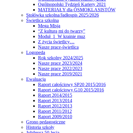
Ogólnopolski Tydzień Kariery 2021
MATERIAŁY dla ÓSMOKLASISTÓW
Stołówka szkolna/Jadłospis 2025/2026
Świetlica szkolna
Mega Misja
“Z kulturą mi do twarzy”
Moduł 1 W krainie muz
Z życia świetlicy…
Nasze prace-świetlica
Logopeda
Rok szkolny 2024/2025
Nasze prace 2023/2024
Nasze prace 2022/2023
Nasze prace 2019/2021
Ewaluacja
Raport całościowy SP20 2015/2016
Raport całościowy G10 2015/2016
Raport 2014/2015
Raport 2013/2014
Raport 2012/2013
Raport 2011/2012
Raport 2009/2010
Grono pedagogiczne
Historia szkoły
Jubileusz 50-lecia