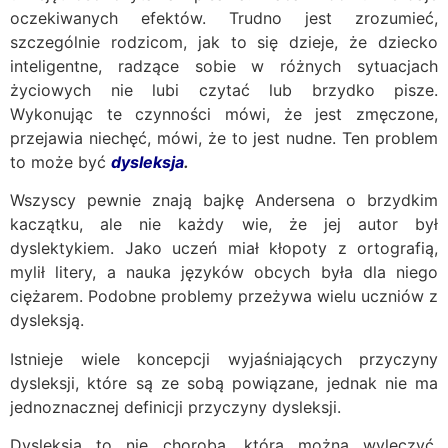
oczekiwanych efektów. Trudno jest zrozumieć,
szczególnie rodzicom, jak to się dzieje, że dziecko
inteligentne, radzące sobie w różnych sytuacjach
życiowych nie lubi czytać lub brzydko pisze.
Wykonując te czynności mówi, że jest zmęczone,
przejawia niechęć, mówi, że to jest nudne. Ten problem
to może być
dysleksja
.
Wszyscy pewnie znają bajkę Andersena o brzydkim
kaczątku, ale nie każdy wie, że jej autor był
dyslektykiem. Jako uczeń miał kłopoty z ortografią,
mylił litery, a nauka języków obcych była dla niego
ciężarem. Podobne problemy przeżywa wielu uczniów z
dysleksją.
Istnieje wiele koncepcji wyjaśniających przyczyny
dysleksji, które są ze sobą powiązane, jednak nie ma
jednoznacznej definicji przyczyny dysleksji.
Dysleksja to nie choroba, którą można wyleczyć,