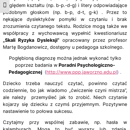
względem kształtu (np. b-p.-d-g) i litery odpowiadające
Zmień rozmiar czcionek
podobnym głoskom (np. b-p, d-t, g-k) . Przez to
nękające dyslektyków pomyłki w czytaniu i brak
zrozumienia czytanego tekstu. Rodzice mogą także we
współpracy z wychowawcą wypełnić kwestionariusz
„Skali Ryzyka Dysleksji”
opracowany przez profesor
Martę Bogdanowicz, dostępny u pedagoga szkolnego.
Pogłębioną diagnozę można jednak wykonać tylko
poprzez badania w
Poradni Psychologiczno-
Pedagogicznej
(
http://www.ppp.jaworzno.edu.pl
) .
Dziecko trzeba nauczyć czytać, powinno czytać
codziennie, bo jak wiadomo „ćwiczenie czyni mistrza”,
ale należy przemyśleć jak to zrobić. Niech czytanie
kojarzy się dziecku z czymś przyjemnym. Pozytywne
nastawienie to połowa sukcesu.
Czytajmy przy wspólnej zabawie, np. hasła w
kalamburach. Mogą to być wyrazy lub zdania,