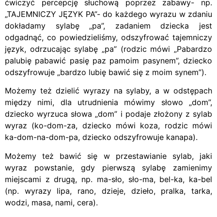
ćwiczyć percepcję słuchową poprzez zabawy- np.
„TAJEMNICZY JĘZYK PA”- do każdego wyrazu w zdaniu
dokładamy sylabę „pa”, zadaniem dziecka jest
odgadnąć, co powiedzieliśmy, odszyfrować tajemniczy
język, odrzucając sylabę „pa” (rodzic mówi „Pabardzo
palubię pabawić pasię paz pamoim pasynem”, dziecko
odszyfrowuje „bardzo lubię bawić się z moim synem”).
Możemy też dzielić wyrazy na sylaby, a w odstępach
między nimi, dla utrudnienia mówimy słowo „dom”,
dziecko wyrzuca słowa „dom” i podaje złożony z sylab
wyraz (ko-dom-za, dziecko mówi koza, rodzic mówi
ka-dom-na-dom-pa, dziecko odszyfrowuje kanapa).
Możemy też bawić się w przestawianie sylab, jaki
wyraz powstanie, gdy pierwszą sylabę zamienimy
miejscami z drugą, np. ma-sło, sło-ma, bel-ka, ka-bel
(np. wyrazy lipa, rano, dzieje, dzieło, pralka, tarka,
wodzi, masa, nami, cera).