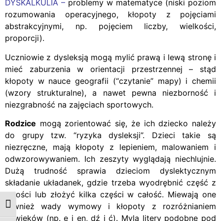
DYSKALKULIA –
problemy w matematyce (niski poziom
rozumowania operacyjnego, kłopoty z pojęciami
abstrakcyjnymi, np. pojęciem liczby, wielkości,
proporcji).
Uczniowie z dysleksją mogą mylić prawą i lewą stronę i
mieć zaburzenia w orientacji przestrzennej – stąd
kłopoty w nauce geografii (“czytanie” mapy) i chemii
(wzory strukturalne), a nawet pewna niezborność i
niezgrabność na zajęciach sportowych.
Rodzice
mogą zorientować się, że ich dziecko należy
do grupy tzw. “ryzyka dysleksji”. Dzieci takie są
niezręczne, mają kłopoty z lepieniem, malowaniem i
odwzorowywaniem. Ich zeszyty wyglądają niechlujnie.
Dużą trudność sprawia dzieciom dyslektycznym
składanie układanek, gdzie trzeba wyodrębnić część z
całości lub złożyć kilka części w całość. Miewają one
również wady wymowy i kłopoty z rozróżnianiem
Przełącz wysoki kontrast
dźwięków (np. ę i en, dź i ć). Mylą litery podobne pod