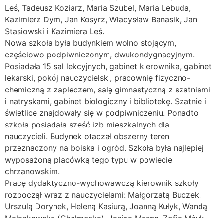
Leś, Tadeusz Koziarz, Maria Szubel, Maria Lebuda,
Kazimierz Dym, Jan Kosyrz, Władysław Banasik, Jan
Stasiowski i Kazimiera Leś.
Nowa szkoła była budynkiem wolno stojącym,
częściowo podpiwniczonym, dwukondygnacyjnym.
Posiadała 15 sal lekcyjnych, gabinet kierownika, gabinet
lekarski, pokój nauczycielski, pracownię fizyczno-
chemiczną z zapleczem, salę gimnastyczną z szatniami
i natryskami, gabinet biologiczny i bibliotekę. Szatnie i
świetlice znajdowały się w podpiwniczeniu. Ponadto
szkoła posiadała sześć izb mieszkalnych dla
nauczycieli. Budynek otaczał obszerny teren
przeznaczony na boiska i ogród. Szkoła była najlepiej
wyposażoną placówką tego typu w powiecie
chrzanowskim.
Pracę dydaktyczno-wychowawczą kierownik szkoły
rozpoczął wraz z nauczycielami: Małgorzatą Buczek,
Urszulą Dorynek, Heleną Kasiurą, Joanną Kułyk, Wandą