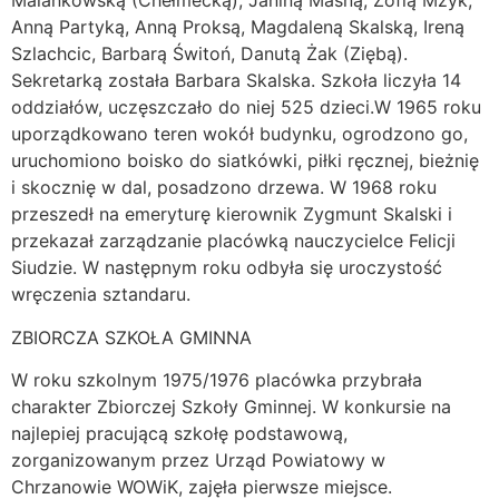
Malankowską (Chełmecką), Janiną Masną, Zofią Mżyk,
Anną Partyką, Anną Proksą, Magdaleną Skalską, Ireną
Szlachcic, Barbarą Świtoń, Danutą Żak (Ziębą).
Sekretarką została Barbara Skalska. Szkoła liczyła 14
oddziałów, uczęszczało do niej 525 dzieci.W 1965 roku
uporządkowano teren wokół budynku, ogrodzono go,
uruchomiono boisko do siatkówki, piłki ręcznej, bieżnię
i skocznię w dal, posadzono drzewa. W 1968 roku
przeszedł na emeryturę kierownik Zygmunt Skalski i
przekazał zarządzanie placówką nauczycielce Felicji
Siudzie. W następnym roku odbyła się uroczystość
wręczenia sztandaru.
ZBIORCZA SZKOŁA GMINNA
W roku szkolnym 1975/1976 placówka przybrała
charakter Zbiorczej Szkoły Gminnej. W konkursie na
najlepiej pracującą szkołę podstawową,
zorganizowanym przez Urząd Powiatowy w
Chrzanowie WOWiK, zajęła pierwsze miejsce.