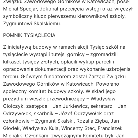
Związku Zawodowego Górników w Katowicach, poseł
Michał Specjał, dokonał przecięcia wstęgi oraz wręczył
symboliczny klucz pierwszemu kierownikowi szkoły,
Zygmuntowi Skalskiemu.
POMNIK TYSIĄCLECIA
Z inicjatywą budowy w ramach akcji Tysiąc szkół na
tysiąclecie wystąpili tutejsi górnicy – zgromadzili
kilkaset tysięcy złotych, opłacili wykup parceli i
opracowanie dokumentacji oraz wykonanie uzbrojenia
terenu. Głównym fundatorem został Zarząd Związku
Zawodowego Górników w Katowicach. Powołano
społeczny komitet budowy szkoły. W skład jego
prezydium weszli: przewodniczący – Władysław
Ciołczyk, zastępca – Jan Jurkiewicz, sekretarz – Jan
Odrzywołek, skarbnik – Józef Odrzywołek oraz
członkowie – Zygmunt Skalski, Rozalia Zięba, Jan
Głodek, Władysław Kula, Wincenty Stec, Franciszek
Michalik. Członkami zwyczajnymi Komitetu byli: Jan