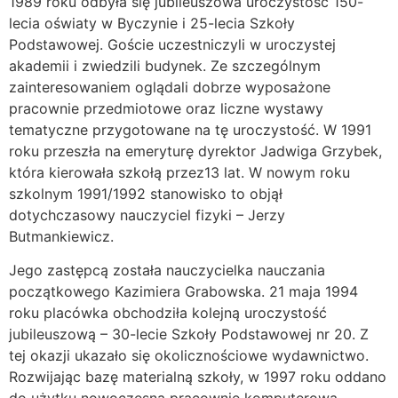
1989 roku odbyła się jubileuszowa uroczystość 150-
lecia oświaty w Byczynie i 25-lecia Szkoły
Podstawowej. Goście uczestniczyli w uroczystej
akademii i zwiedzili budynek. Ze szczególnym
zainteresowaniem oglądali dobrze wyposażone
pracownie przedmiotowe oraz liczne wystawy
tematyczne przygotowane na tę uroczystość. W 1991
roku przeszła na emeryturę dyrektor Jadwiga Grzybek,
która kierowała szkołą przez13 lat. W nowym roku
szkolnym 1991/1992 stanowisko to objął
dotychczasowy nauczyciel fizyki – Jerzy
Butmankiewicz.
Jego zastępcą została nauczycielka nauczania
początkowego Kazimiera Grabowska. 21 maja 1994
roku placówka obchodziła kolejną uroczystość
jubileuszową – 30-lecie Szkoły Podstawowej nr 20. Z
tej okazji ukazało się okolicznościowe wydawnictwo.
Rozwijając bazę materialną szkoły, w 1997 roku oddano