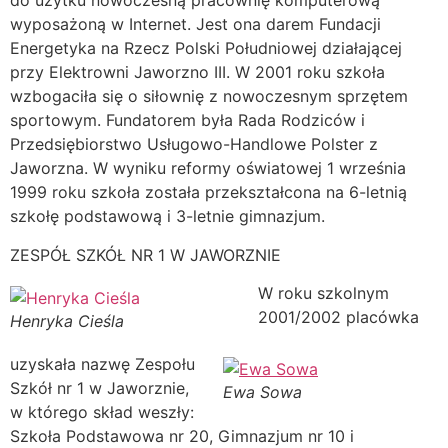
do użytku nowoczesną pracownię komputerową
wyposażoną w Internet. Jest ona darem Fundacji
Energetyka na Rzecz Polski Południowej działającej
przy Elektrowni Jaworzno III. W 2001 roku szkoła
wzbogaciła się o siłownię z nowoczesnym sprzętem
sportowym. Fundatorem była Rada Rodziców i
Przedsiębiorstwo Usługowo-Handlowe Polster z
Jaworzna. W wyniku reformy oświatowej 1 września
1999 roku szkoła została przekształcona na 6-letnią
szkołę podstawową i 3-letnie gimnazjum.
ZESPÓŁ SZKÓŁ NR 1 W JAWORZNIE
W roku szkolnym
2001/2002 placówka
Henryka Cieśla
uzyskała nazwę Zespołu
Szkół nr 1 w Jaworznie,
Ewa Sowa
w którego skład weszły:
Szkoła Podstawowa nr 20, Gimnazjum nr 10 i