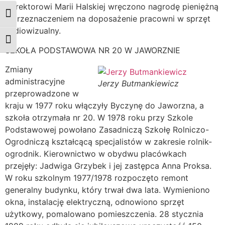
Dyrektorowi Marii Halskiej wręczono nagrodę pieniężną
Przełącz wysoki kontrast
z przeznaczeniem na doposażenie pracowni w sprzęt
audiowizualny.
Zmień rozmiar czcionek
SZKOŁA PODSTAWOWA NR 20 W JAWORZNIE
Zmiany
administracyjne
Jerzy Butmankiewicz
przeprowadzone w
kraju w 1977 roku włączyły Byczynę do Jaworzna, a
szkoła otrzymała nr 20. W 1978 roku przy Szkole
Podstawowej powołano Zasadniczą Szkołę Rolniczo-
Ogrodniczą kształcącą specjalistów w zakresie rolnik-
ogrodnik. Kierownictwo w obydwu placówkach
przejęły: Jadwiga Grzybek i jej zastępca Anna Proksa.
W roku szkolnym 1977/1978 rozpoczęto remont
generalny budynku, który trwał dwa lata. Wymieniono
okna, instalację elektryczną, odnowiono sprzęt
użytkowy, pomalowano pomieszczenia. 28 stycznia