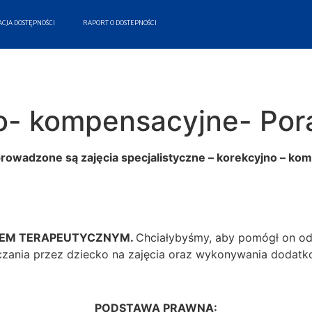
CJA DOSTĘPNOŚCI
RAPORT O DOSTEPNOŚCI
no- kompensacyjne- Por
owadzone są zajęcia specjalistyczne – korekcyjno – kom
IEM TERAPEUTYCZNYM.
Chciałybyśmy, aby pomógł on od
zania przez dziecko na zajęcia oraz wykonywania dodat
PODSTAWA PRAWNA: