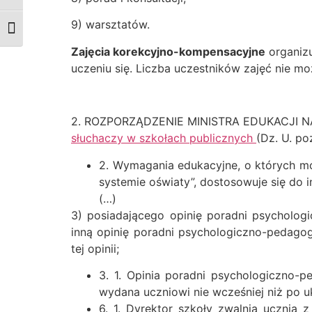
9) warsztatów.
Zmień rozmiar czcionek
Zajęcia korekcyjno-kompensacyjne
organizu
uczeniu się. Liczba uczestników zajęć nie m
2. ROZPORZĄDZENIE
MINISTRA EDUKACJI
słuchaczy w szkołach publicznych
(Dz. U. po
2. Wymagania edukacyjne, o których 
systemie oświaty”, dostosowuje się do
(…)
3) posiadającego opinię poradni psychologi
inną opinię poradni psychologiczno-pedagog
tej opinii;
3. 1. Opinia poradni psychologiczno-p
wydana uczniowi nie wcześniej niż po u
6. 1. Dyrektor szkoły zwalnia ucznia 