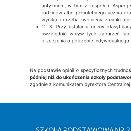
autyzmem, w tym z zespołem Asperger
rodziców albo pełnoletniego ucznia ora
wynika potrzeba zwolnienia z nauki te
11. 3. Przy ustalaniu oceny klasyfik
uwzględnić wpływ tych zaburzeń lub 
orzeczenia o potrzebie indywidualnego 
Na podstawie opinii o specyficznych trudno
później niż do ukończenia szkoły podstaw
zgodnie z komunikatem dyrektora Centralnej 
SZKOŁA PODSTAWOWA NR 2