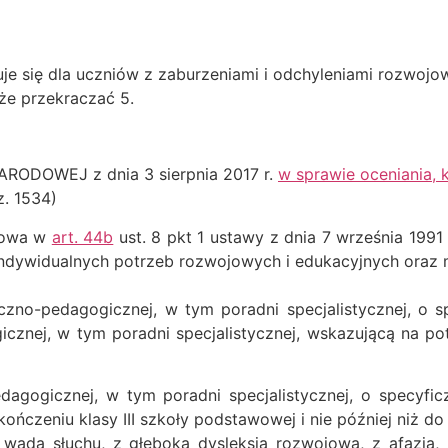
je się dla uczniów z zaburzeniami i odchyleniami rozwoj
oże przekraczać 5.
 NARODOWEJ
z dnia 3 sierpnia 2017 r.
w sprawie oceniania, 
z. 1534)
mowa w
art. 44b
ust. 8 pkt 1 ustawy z dnia 7 września 1991 
 indywidualnych potrzeb rozwojowych i edukacyjnych oraz
czno-pedagogicznej, w tym poradni specjalistycznej, o s
icznej, w tym poradni specjalistycznej, wskazującą na p
edagogicznej, w tym poradni specjalistycznej, o specyf
kończeniu klasy III szkoły podstawowej i nie później niż 
z wadą słuchu, z głęboką dysleksją rozwojową, z afazją