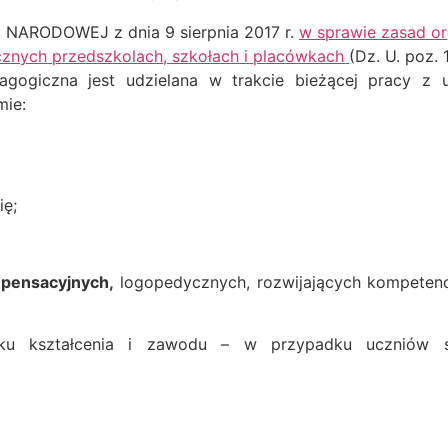
JI NARODOWEJ
z dnia 9 sierpnia 2017 r.
w sprawie zasad or
cznych przedszkolach, szkołach i placówkach
(Dz. U. poz. 
ogiczna jest udzielana w trakcie bieżącej pracy z u
mie:
ię;
mpensacyjnych
,
logopedycznych, rozwijających kompetenc
ku kształcenia i zawodu – w przypadku uczniów 