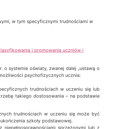
owymi, w tym specyficznymi trudnościami w
klasyfikowania i promowania uczniów i
r. o systemie oświaty, zwanej dalej „ustawą o
 możliwości psychofizycznych ucznia:
pecyficznych trudnościach w uczeniu się lub
otrzebę takiego dostosowania – na podstawie
icznych trudnościach w uczeniu się może być
do ukończenia szkoły podstawowej.
, z niepełnosprawnościami sprzężonymi lub z