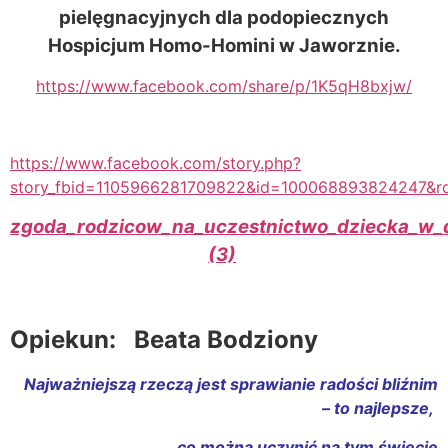
pielęgnacyjnych dla podopiecznych
Hospicjum Homo-Homini w Jaworznie.
https://www.facebook.com/share/p/1K5qH8bxjw/
https://www.facebook.com/story.php?
story_fbid=1105966281709822&id=100068893824247&r
zgoda_rodzicow_na_uczestnictwo_dziecka_w_d
(3)
Opiekun: Beata Bodziony
Najważniejszą rzeczą jest sprawianie radości bliźnim
–
to najlepsze,
co można uczynić na tym świecie