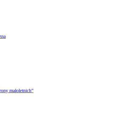
zna
rony małoletnich”