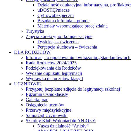
Działalność edukacyjna, informacyjna, profilaktyc
uDOSTĘPniacze
Cyfrowobezpieczni
Bezpłatna infolinia – pomoc
Materiały wspomagające pracę zdalną
Turystyka
Zajęcia korekcyjno- kompensacyjne
Dysleksja – ćwiczenia
Percepcja słuchowa – ćwiczenia
DLA RODZICÓW
Informacja o opracowaniu i wdrażaniu „Standardów och
Rada Rodziców 2024/2025
Podziękowania dla Rodziców
Wydanie duplikatu legitymacji
Wyprawka dla uczniów klasy I
UCZNIOWIE
Przygotuj bezpłatne zdjęcia do legitymacji szkolnej
Egzamin Ósmoklasisty
Galeria prac
Osiągnięcia uczniów
Przerwy międzylekcyjne
Samorząd Uczniowski
Szkolny Klub Wolontariatu ANIOŁY
Nasza działalność “Anioły”