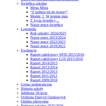
Świetlica szkolna
Mega Misja
“Z kulturą mi do twarzy”
Moduł 1 W krainie muz
Z życia świetlicy…
Nasze prace-świetlica
Logopeda
Rok szkolny 2024/2025
Nasze prace 2023/2024
Nasze prace 2022/2023
Nasze prace 2019/2021
Ewaluacja
Raport całościowy SP20 2015/2016
Raport całościowy G10 2015/2016
Raport 2014/2015
Raport 2013/2014
Raport 2012/2013
Raport 2011/2012
Raport 2009/2010
Grono pedagogiczne
Historia szkoły
Jubileusz 50-lecia
Ochrona Danych Osobowych
Opieka zdrowotna
Pedagog szkolny 2025/2026