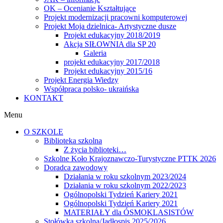
OK – Ocenianie Kształtujące
Projekt modernizacji pracowni komputerowej
Projekt Moja dzielnica- Artystyczne dusze
Projekt edukacyjny 2018/2019
Akcja SIŁOWNIA dla SP 20
Galeria
projekt edukacyjny 2017/2018
Projekt edukacyjny 2015/16
Projekt Energia Wiedzy
Współpraca polsko- ukraińska
KONTAKT
Menu
O SZKOLE
Biblioteka szkolna
Z życia biblioteki…
Szkolne Koło Krajoznawczo-Turystyczne PTTK 2026
Doradca zawodowy
Działania w roku szkolnym 2023/2024
Działania w roku szkolnym 2022/2023
Ogólnopolski Tydzień Kariery 2021
Ogólnopolski Tydzień Kariery 2021
MATERIAŁY dla ÓSMOKLASISTÓW
Stołówka szkolna/Jadłospis 2025/2026