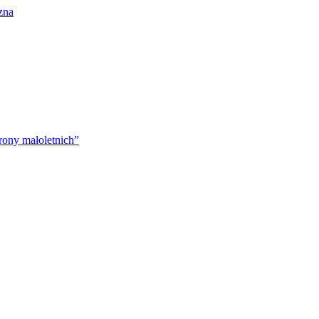
zna
rony małoletnich”