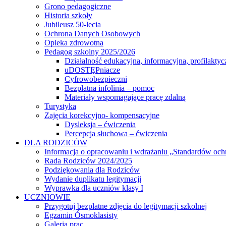
Grono pedagogiczne
Historia szkoły
Jubileusz 50-lecia
Ochrona Danych Osobowych
Opieka zdrowotna
Pedagog szkolny 2025/2026
Działalność edukacyjna, informacyjna, profilaktyc
uDOSTĘPniacze
Cyfrowobezpieczni
Bezpłatna infolinia – pomoc
Materiały wspomagające pracę zdalną
Turystyka
Zajęcia korekcyjno- kompensacyjne
Dysleksja – ćwiczenia
Percepcja słuchowa – ćwiczenia
DLA RODZICÓW
Informacja o opracowaniu i wdrażaniu „Standardów och
Rada Rodziców 2024/2025
Podziękowania dla Rodziców
Wydanie duplikatu legitymacji
Wyprawka dla uczniów klasy I
UCZNIOWIE
Przygotuj bezpłatne zdjęcia do legitymacji szkolnej
Egzamin Ósmoklasisty
Galeria prac