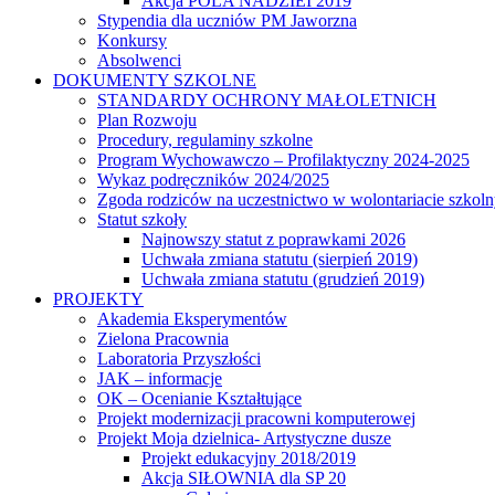
Akcja POLA NADZIEI 2019
Stypendia dla uczniów PM Jaworzna
Konkursy
Absolwenci
DOKUMENTY SZKOLNE
STANDARDY OCHRONY MAŁOLETNICH
Plan Rozwoju
Procedury, regulaminy szkolne
Program Wychowawczo – Profilaktyczny 2024-2025
Wykaz podręczników 2024/2025
Zgoda rodziców na uczestnictwo w wolontariacie szkol
Statut szkoły
Najnowszy statut z poprawkami 2026
Uchwała zmiana statutu (sierpień 2019)
Uchwała zmiana statutu (grudzień 2019)
PROJEKTY
Akademia Eksperymentów
Zielona Pracownia
Laboratoria Przyszłości
JAK – informacje
OK – Ocenianie Kształtujące
Projekt modernizacji pracowni komputerowej
Projekt Moja dzielnica- Artystyczne dusze
Projekt edukacyjny 2018/2019
Akcja SIŁOWNIA dla SP 20