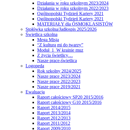
Działania w roku szkolnym 2023/2024
Działania w roku szkolnym 2022/2023
Ogólnopolski Tydzień Kariery 2021
Ogólnopolski Tydzień Kariery 2021
MATERIAŁY dla ÓSMOKLASISTÓW
Stołówka szkolna/Jadłospis 2025/2026
Świetlica szkolna
Mega Misja
“Z kulturą mi do twarzy”
Moduł 1 W krainie muz
Z życia świetlicy…
Nasze prace-świetlica
Logopeda
Rok szkolny 2024/2025
Nasze prace 2023/2024
Nasze prace 2022/2023
Nasze prace 2019/2021
Ewaluacja
Raport całościowy SP20 2015/2016
Raport całościowy G10 2015/2016
Raport 2014/2015
Raport 2013/2014
Raport 2012/2013
Raport 2011/2012
Raport 2009/2010