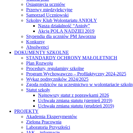
Osiągnięcia uczniów
Przerwy międzylekcyjne
Samorząd Uczniowski
Szkolny Klub Wolontariatu ANIOŁY
Nasza działalność “Anioły”
Akcja POLA NADZIEI 2019
Stypendia dla uczniów PM Jaworzna
Konkursy
Absolwenci
DOKUMENTY SZKOLNE
STANDARDY OCHRONY MAŁOLETNICH
Plan Rozwoju
Procedury, regulaminy szkolne
Program Wychowawczo – Profilaktyczny 2024-2025
Wykaz podręczników 2024/2025
Zgoda rodziców na uczestnictwo w wolontariacie szkol
Statut szkoły
Najnowszy statut z poprawkami 2026
Uchwała zmiana statutu (sierpień 2019)
Uchwała zmiana statutu (grudzień 2019)
PROJEKTY
Akademia Eksperymentów
Zielona Pracownia
Laboratoria Przyszłości
JAK – informacje