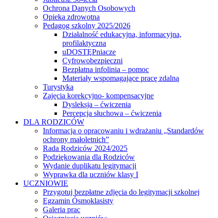
Ochrona Danych Osobowych
Opieka zdrowotna
Pedagog szkolny 2025/2026
Działalność edukacyjna, informacyjna,
profilaktyczna
uDOSTĘPniacze
Cyfrowobezpieczni
Bezpłatna infolinia – pomoc
Materiały wspomagające pracę zdalną
Turystyka
Zajęcia korekcyjno- kompensacyjne
Dysleksja – ćwiczenia
Percepcja słuchowa – ćwiczenia
DLA RODZICÓW
Informacja o opracowaniu i wdrażaniu „Standardów
ochrony małoletnich”
Rada Rodziców 2024/2025
Podziękowania dla Rodziców
Wydanie duplikatu legitymacji
Wyprawka dla uczniów klasy I
UCZNIOWIE
Przygotuj bezpłatne zdjęcia do legitymacji szkolnej
Egzamin Ósmoklasisty
Galeria prac