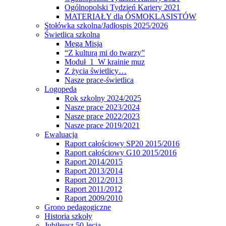
Ogólnopolski Tydzień Kariery 2021
MATERIAŁY dla ÓSMOKLASISTÓW
Stołówka szkolna/Jadłospis 2025/2026
Świetlica szkolna
Mega Misja
“Z kulturą mi do twarzy”
Moduł 1 W krainie muz
Z życia świetlicy…
Nasze prace-świetlica
Logopeda
Rok szkolny 2024/2025
Nasze prace 2023/2024
Nasze prace 2022/2023
Nasze prace 2019/2021
Ewaluacja
Raport całościowy SP20 2015/2016
Raport całościowy G10 2015/2016
Raport 2014/2015
Raport 2013/2014
Raport 2012/2013
Raport 2011/2012
Raport 2009/2010
Grono pedagogiczne
Historia szkoły
Jubileusz 50-lecia