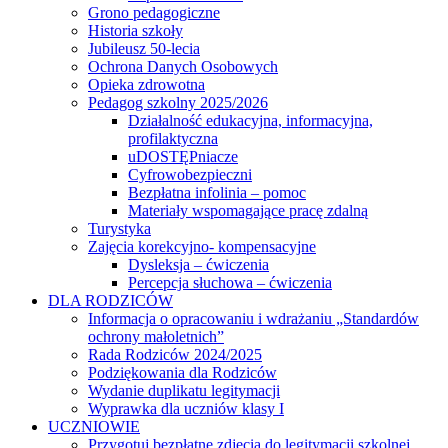
Grono pedagogiczne
Historia szkoły
Jubileusz 50-lecia
Ochrona Danych Osobowych
Opieka zdrowotna
Pedagog szkolny 2025/2026
Działalność edukacyjna, informacyjna,
profilaktyczna
uDOSTĘPniacze
Cyfrowobezpieczni
Bezpłatna infolinia – pomoc
Materiały wspomagające pracę zdalną
Turystyka
Zajęcia korekcyjno- kompensacyjne
Dysleksja – ćwiczenia
Percepcja słuchowa – ćwiczenia
DLA RODZICÓW
Informacja o opracowaniu i wdrażaniu „Standardów
ochrony małoletnich”
Rada Rodziców 2024/2025
Podziękowania dla Rodziców
Wydanie duplikatu legitymacji
Wyprawka dla uczniów klasy I
UCZNIOWIE
Przygotuj bezpłatne zdjęcia do legitymacji szkolnej