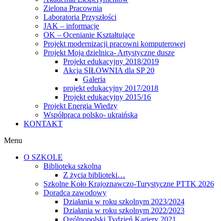
Zielona Pracownia
Laboratoria Przyszłości
JAK – informacje
OK – Ocenianie Kształtujące
Projekt modernizacji pracowni komputerowej
Projekt Moja dzielnica- Artystyczne dusze
Projekt edukacyjny 2018/2019
Akcja SIŁOWNIA dla SP 20
Galeria
projekt edukacyjny 2017/2018
Projekt edukacyjny 2015/16
Projekt Energia Wiedzy
Współpraca polsko- ukraińska
KONTAKT
Menu
O SZKOLE
Biblioteka szkolna
Z życia biblioteki…
Szkolne Koło Krajoznawczo-Turystyczne PTTK 2026
Doradca zawodowy
Działania w roku szkolnym 2023/2024
Działania w roku szkolnym 2022/2023
Ogólnopolski Tydzień Kariery 2021