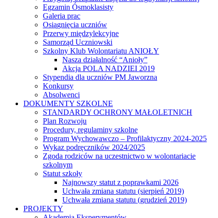
Egzamin Ósmoklasisty
Galeria prac
Osiągnięcia uczniów
Przerwy międzylekcyjne
Samorząd Uczniowski
Szkolny Klub Wolontariatu ANIOŁY
Nasza działalność “Anioły”
Akcja POLA NADZIEI 2019
Stypendia dla uczniów PM Jaworzna
Konkursy
Absolwenci
DOKUMENTY SZKOLNE
STANDARDY OCHRONY MAŁOLETNICH
Plan Rozwoju
Procedury, regulaminy szkolne
Program Wychowawczo – Profilaktyczny 2024-2025
Wykaz podręczników 2024/2025
Zgoda rodziców na uczestnictwo w wolontariacie
szkolnym
Statut szkoły
Najnowszy statut z poprawkami 2026
Uchwała zmiana statutu (sierpień 2019)
Uchwała zmiana statutu (grudzień 2019)
PROJEKTY
Akademia Eksperymentów