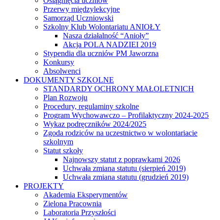
Osiągnięcia uczniów
Przerwy międzylekcyjne
Samorząd Uczniowski
Szkolny Klub Wolontariatu ANIOŁY
Nasza działalność “Anioły”
Akcja POLA NADZIEI 2019
Stypendia dla uczniów PM Jaworzna
Konkursy
Absolwenci
DOKUMENTY SZKOLNE
STANDARDY OCHRONY MAŁOLETNICH
Plan Rozwoju
Procedury, regulaminy szkolne
Program Wychowawczo – Profilaktyczny 2024-2025
Wykaz podręczników 2024/2025
Zgoda rodziców na uczestnictwo w wolontariacie
szkolnym
Statut szkoły
Najnowszy statut z poprawkami 2026
Uchwała zmiana statutu (sierpień 2019)
Uchwała zmiana statutu (grudzień 2019)
PROJEKTY
Akademia Eksperymentów
Zielona Pracownia
Laboratoria Przyszłości