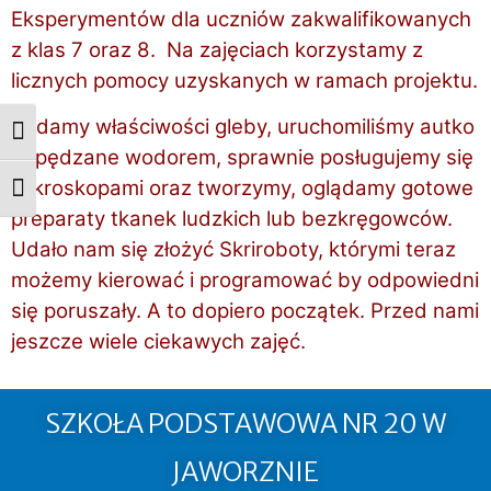
Eksperymentów dla uczniów zakwalifikowanych
z klas 7 oraz 8. Na zajęciach korzystamy z
licznych pomocy uzyskanych w ramach projektu.
Badamy właściwości gleby, uruchomiliśmy autko
Przełącz wysoki kontrast
napędzane wodorem, sprawnie posługujemy się
mikroskopami oraz tworzymy, oglądamy gotowe
Zmień rozmiar czcionek
preparaty tkanek ludzkich lub bezkręgowców.
Udało nam się złożyć Skriroboty, którymi teraz
możemy kierować i programować by odpowiedni
się poruszały. A to dopiero początek. Przed nami
jeszcze wiele ciekawych zajęć.
SZKOŁA PODSTAWOWA NR 20 W
JAWORZNIE