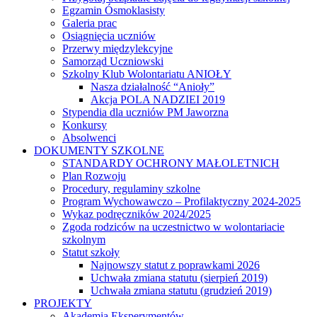
Egzamin Ósmoklasisty
Galeria prac
Osiągnięcia uczniów
Przerwy międzylekcyjne
Samorząd Uczniowski
Szkolny Klub Wolontariatu ANIOŁY
Nasza działalność “Anioły”
Akcja POLA NADZIEI 2019
Stypendia dla uczniów PM Jaworzna
Konkursy
Absolwenci
DOKUMENTY SZKOLNE
STANDARDY OCHRONY MAŁOLETNICH
Plan Rozwoju
Procedury, regulaminy szkolne
Program Wychowawczo – Profilaktyczny 2024-2025
Wykaz podręczników 2024/2025
Zgoda rodziców na uczestnictwo w wolontariacie
szkolnym
Statut szkoły
Najnowszy statut z poprawkami 2026
Uchwała zmiana statutu (sierpień 2019)
Uchwała zmiana statutu (grudzień 2019)
PROJEKTY
Akademia Eksperymentów