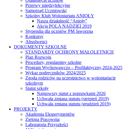
Osiągnięcia uczniów
Przerwy międzylekcyjne
Samorząd Uczniowski
Szkolny Klub Wolontariatu ANIOŁY
Nasza działalność “Anioły”
Akcja POLA NADZIEI 2019
Stypendia dla uczniów PM Jaworzna
Konkursy
Absolwenci
DOKUMENTY SZKOLNE
STANDARDY OCHRONY MAŁOLETNICH
Plan Rozwoju
Procedury, regulaminy szkolne
Program Wychowawczo – Profilaktyczny 2024-2025
Wykaz podręczników 2024/2025
Zgoda rodziców na uczestnictwo w wolontariacie
szkolnym
Statut szkoły
Najnowszy statut z poprawkami 2026
Uchwała zmiana statutu (sierpień 2019)
Uchwała zmiana statutu (grudzień 2019)
PROJEKTY
Akademia Eksperymentów
Zielona Pracownia
Laboratoria Przyszłości