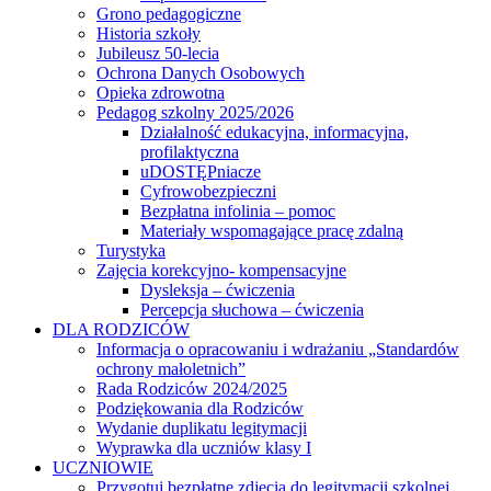
Grono pedagogiczne
Historia szkoły
Jubileusz 50-lecia
Ochrona Danych Osobowych
Opieka zdrowotna
Pedagog szkolny 2025/2026
Działalność edukacyjna, informacyjna,
profilaktyczna
uDOSTĘPniacze
Cyfrowobezpieczni
Bezpłatna infolinia – pomoc
Materiały wspomagające pracę zdalną
Turystyka
Zajęcia korekcyjno- kompensacyjne
Dysleksja – ćwiczenia
Percepcja słuchowa – ćwiczenia
DLA RODZICÓW
Informacja o opracowaniu i wdrażaniu „Standardów
ochrony małoletnich”
Rada Rodziców 2024/2025
Podziękowania dla Rodziców
Wydanie duplikatu legitymacji
Wyprawka dla uczniów klasy I
UCZNIOWIE
Przygotuj bezpłatne zdjęcia do legitymacji szkolnej