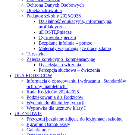
Ochrona Danych Osobowych
Opieka zdrowotna
Pedagog szkolny 2025/2026
Działalność edukacyjna, informacyjna,
profilaktyczna
uDOSTĘPniacze
Cyfrowobezpieczni
Bezpłatna infolinia – pomoc
Materiały wspomagające pracę zdalną
Turystyka
Zajęcia korekcyjno- kompensacyjne
Dysleksja – ćwiczenia
Percepcja słuchowa – ćwiczenia
DLA RODZICÓW
Informacja o opracowaniu i wdrażaniu „Standardów
ochrony małoletnich”
Rada Rodziców 2024/2025
Podziękowania dla Rodziców
Wydanie duplikatu legitymacji
Wyprawka dla uczniów klasy I
UCZNIOWIE
Przygotuj bezpłatne zdjęcia do legitymacji szkolnej
Egzamin Ósmoklasisty
Galeria prac