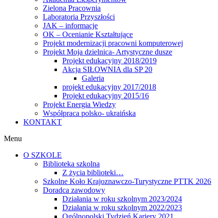
Zielona Pracownia
Laboratoria Przyszłości
JAK – informacje
OK – Ocenianie Kształtujące
Projekt modernizacji pracowni komputerowej
Projekt Moja dzielnica- Artystyczne dusze
Projekt edukacyjny 2018/2019
Akcja SIŁOWNIA dla SP 20
Galeria
projekt edukacyjny 2017/2018
Projekt edukacyjny 2015/16
Projekt Energia Wiedzy
Współpraca polsko- ukraińska
KONTAKT
Menu
O SZKOLE
Biblioteka szkolna
Z życia biblioteki…
Szkolne Koło Krajoznawczo-Turystyczne PTTK 2026
Doradca zawodowy
Działania w roku szkolnym 2023/2024
Działania w roku szkolnym 2022/2023
Ogólnopolski Tydzień Kariery 2021