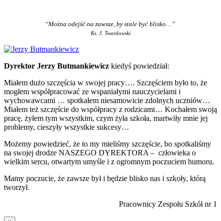
“Można odejść na zawsze, by stale być blisko…”
Ks. J. Twardowski
Dyrektor Jerzy Butmankiewicz
kiedyś powiedział:
Miałem dużo szczęścia w swojej pracy…. Szczęściem było to, że
mogłem współpracować ze wspaniałymi nauczycielami i
wychowawcami … spotkałem niesamowicie zdolnych uczniów…
Miałem też szczęście do współpracy z rodzicami… Kochałem swoją
pracę, żyłem tym wszystkim, czym żyła szkoła, martwiły mnie jej
problemy, cieszyły wszystkie sukcesy…
Możemy powiedzieć, że to my mieliśmy szczęście, bo spotkaliśmy
na swojej drodze NASZEGO DYREKTORA – człowieka o
wielkim sercu, otwartym umyśle i z ogromnym poczuciem humoru.
Mamy poczucie, że zawsze był i będzie blisko nas i szkoły, którą
tworzył.
Pracownicy Zespołu Szkół nr 1