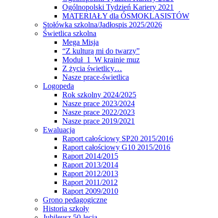
Ogólnopolski Tydzień Kariery 2021
MATERIAŁY dla ÓSMOKLASISTÓW
Stołówka szkolna/Jadłospis 2025/2026
Świetlica szkolna
Mega Misja
“Z kulturą mi do twarzy”
Moduł 1 W krainie muz
Z życia świetlicy…
Nasze prace-świetlica
Logopeda
Rok szkolny 2024/2025
Nasze prace 2023/2024
Nasze prace 2022/2023
Nasze prace 2019/2021
Ewaluacja
Raport całościowy SP20 2015/2016
Raport całościowy G10 2015/2016
Raport 2014/2015
Raport 2013/2014
Raport 2012/2013
Raport 2011/2012
Raport 2009/2010
Grono pedagogiczne
Historia szkoły
Jubileusz 50-lecia