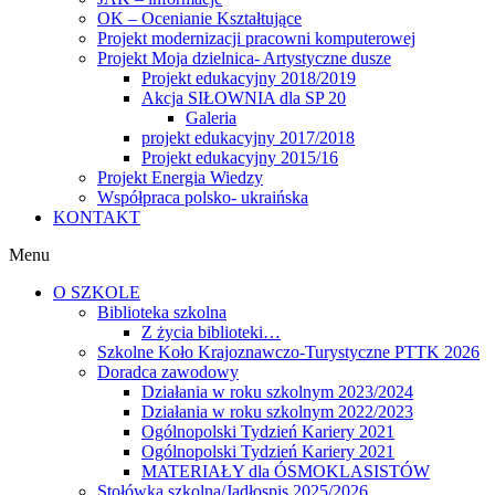
OK – Ocenianie Kształtujące
Projekt modernizacji pracowni komputerowej
Projekt Moja dzielnica- Artystyczne dusze
Projekt edukacyjny 2018/2019
Akcja SIŁOWNIA dla SP 20
Galeria
projekt edukacyjny 2017/2018
Projekt edukacyjny 2015/16
Projekt Energia Wiedzy
Współpraca polsko- ukraińska
KONTAKT
Menu
O SZKOLE
Biblioteka szkolna
Z życia biblioteki…
Szkolne Koło Krajoznawczo-Turystyczne PTTK 2026
Doradca zawodowy
Działania w roku szkolnym 2023/2024
Działania w roku szkolnym 2022/2023
Ogólnopolski Tydzień Kariery 2021
Ogólnopolski Tydzień Kariery 2021
MATERIAŁY dla ÓSMOKLASISTÓW
Stołówka szkolna/Jadłospis 2025/2026