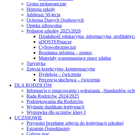
Grono pedagogiczne
Historia szkoły
Jubileusz 50-lecia
Ochrona Danych Osobowych
Opieka zdrowotna
Pedagog szkolny 2025/2026
Działalność edukacyjna, informacyjna, profilaktyc
uDOSTĘPniacze
Cyfrowobezpieczni
Bezpłatna infolinia – pomoc
Materiały wspomagające pracę zdalną
Turystyka
Zajęcia korekcyjno- kompensacyjne
Dysleksja – ćwiczenia
Percepcja słuchowa – ćwiczenia
DLA RODZICÓW
Informacja o opracowaniu i wdrażaniu „Standardów och
Rada Rodziców 2024/2025
Podziękowania dla Rodziców
Wydanie duplikatu legitymacji
Wyprawka dla uczniów klasy I
UCZNIOWIE
Przygotuj bezpłatne zdjęcia do legitymacji szkolnej
Egzamin Ósmoklasisty
Galeria prac