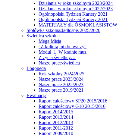
Działania w roku szkolnym 2023/2024
Działania w roku szkolnym 2022/2023
Ogólnopolski Tydzień Kariery 2021
Ogólnopolski Tydzień Kariery 2021
MATERIAŁY dla ÓSMOKLASISTÓW
Stołówka szkolna/Jadłospis 2025/2026
Świetlica szkolna
Mega Misja
“Z kulturą mi do twarzy”
Moduł 1 W krainie muz
Z życia świetlicy…
Nasze prace-świetlica
Logopeda
Rok szkolny 2024/2025
Nasze prace 2023/2024
Nasze prace 2022/2023
Nasze prace 2019/2021
Ewaluacja
Raport całościowy SP20 2015/2016
Raport całościowy G10 2015/2016
Raport 2014/2015
Raport 2013/2014
Raport 2012/2013
Raport 2011/2012
Raport 2009/2010