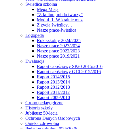
Świetlica szkolna
Mega Misja
“Z kulturą mi do twarzy”
Moduł 1 W krainie muz
Z życia świetlicy…
Nasze prace-świetlica
Logopeda
Rok szkolny 2024/2025
Nasze prace 2023/2024
Nasze prace 2022/2023
Nasze prace 2019/2021
Ewaluacja
Raport całościowy SP20 2015/2016
Raport całościowy G10 2015/2016
Raport 2014/2015
Raport 2013/2014
Raport 2012/2013
Raport 2011/2012
Raport 2009/2010
Grono pedagogiczne
Historia szkoły
Jubileusz 50-lecia
Ochrona Danych Osobowych
Opieka zdrowotna
Pedagog szkolny 2025/2026