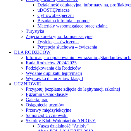
Działalność edukacyjna, informacyjna, profilaktyc
uDOSTĘPniacze
Cyfrowobezpieczni
Bezpłatna infolinia – pomoc
Materiały wspomagające pracę zdalną
Turystyka
Zajęcia korekcyjno- kompensacyjne
Dysleksja – ćwiczenia
Percepcja słuchowa – ćwiczenia
DLA RODZICÓW
Informacja o opracowaniu i wdrażaniu „Standardów och
Rada Rodziców 2024/2025
Podziękowania dla Rodziców
Wydanie duplikatu legitymacji
Wyprawka dla uczniów klasy I
UCZNIOWIE
Przygotuj bezpłatne zdjęcia do legitymacji szkolnej
Egzamin Ósmoklasisty
Galeria prac
Osiągnięcia uczniów
Przerwy międzylekcyjne
Samorząd Uczniowski
Szkolny Klub Wolontariatu ANIOŁY
Nasza działalność “Anioły”