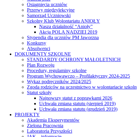
Osiągnięcia uczniów
Przerwy międzylekcyjne
Samorząd Uczniowski
Szkolny Klub Wolontariatu ANIOŁY
Nasza działalność “Anioły”
Akcja POLA NADZIEI 2019
Stypendia dla uczniów PM Jaworzna
Konkursy
Absolwenci
DOKUMENTY SZKOLNE
STANDARDY OCHRONY MAŁOLETNICH
Plan Rozwoju
Procedury, regulaminy szkolne
Program Wychowawczo – Profilaktyczny 2024-2025
Wykaz podręczników 2024/2025
Zgoda rodziców na uczestnictwo w wolontariacie szkol
Statut szkoły
Najnowszy statut z poprawkami 2026
Uchwała zmiana statutu (sierpień 2019)
Uchwała zmiana statutu (grudzień 2019)
PROJEKTY
Akademia Eksperymentów
Zielona Pracownia
Laboratoria Przyszłości
JAK – informacje