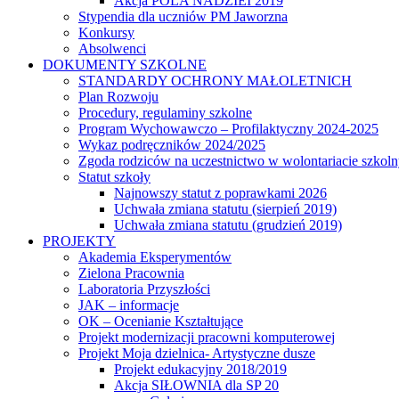
Akcja POLA NADZIEI 2019
Stypendia dla uczniów PM Jaworzna
Konkursy
Absolwenci
DOKUMENTY SZKOLNE
STANDARDY OCHRONY MAŁOLETNICH
Plan Rozwoju
Procedury, regulaminy szkolne
Program Wychowawczo – Profilaktyczny 2024-2025
Wykaz podręczników 2024/2025
Zgoda rodziców na uczestnictwo w wolontariacie szkol
Statut szkoły
Najnowszy statut z poprawkami 2026
Uchwała zmiana statutu (sierpień 2019)
Uchwała zmiana statutu (grudzień 2019)
PROJEKTY
Akademia Eksperymentów
Zielona Pracownia
Laboratoria Przyszłości
JAK – informacje
OK – Ocenianie Kształtujące
Projekt modernizacji pracowni komputerowej
Projekt Moja dzielnica- Artystyczne dusze
Projekt edukacyjny 2018/2019
Akcja SIŁOWNIA dla SP 20