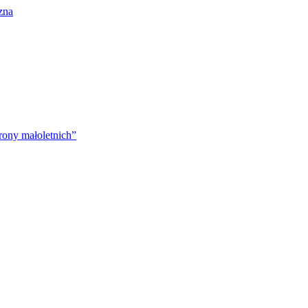
zna
rony małoletnich”