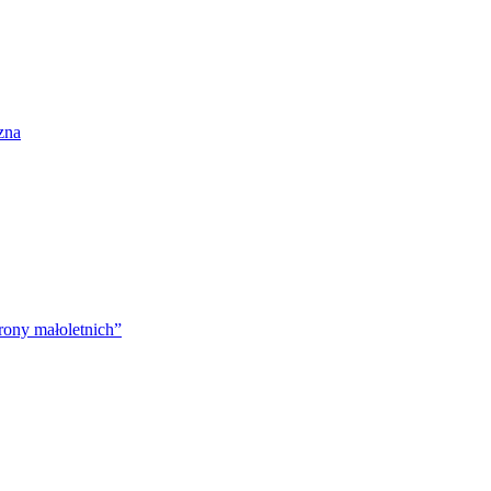
zna
rony małoletnich”