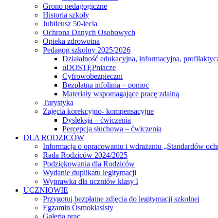
Grono pedagogiczne
Historia szkoły
Jubileusz 50-lecia
Ochrona Danych Osobowych
Opieka zdrowotna
Pedagog szkolny 2025/2026
Działalność edukacyjna, informacyjna, profilaktyc
uDOSTĘPniacze
Cyfrowobezpieczni
Bezpłatna infolinia – pomoc
Materiały wspomagające pracę zdalną
Turystyka
Zajęcia korekcyjno- kompensacyjne
Dysleksja – ćwiczenia
Percepcja słuchowa – ćwiczenia
DLA RODZICÓW
Informacja o opracowaniu i wdrażaniu „Standardów och
Rada Rodziców 2024/2025
Podziękowania dla Rodziców
Wydanie duplikatu legitymacji
Wyprawka dla uczniów klasy I
UCZNIOWIE
Przygotuj bezpłatne zdjęcia do legitymacji szkolnej
Egzamin Ósmoklasisty
Galeria prac