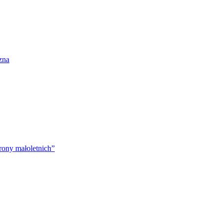
zna
rony małoletnich”