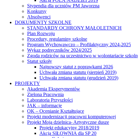
Akcja POLA NADZIEI 2019
Stypendia dla uczniów PM Jaworzna
Konkursy
Absolwenci
DOKUMENTY SZKOLNE
STANDARDY OCHRONY MAŁOLETNICH
Plan Rozwoju
Procedury, regulaminy szkolne
Program Wychowawczo – Profilaktyczny 2024-2025
Wykaz podręczników 2024/2025
Zgoda rodziców na uczestnictwo w wolontariacie szkol
Statut szkoły
Najnowszy statut z poprawkami 2026
Uchwała zmiana statutu (sierpień 2019)
Uchwała zmiana statutu (grudzień 2019)
PROJEKTY
Akademia Eksperymentów
Zielona Pracownia
Laboratoria Przyszłości
JAK – informacje
OK – Ocenianie Kształtujące
Projekt modernizacji pracowni komputerowej
Projekt Moja dzielnica- Artystyczne dusze
Projekt edukacyjny 2018/2019
Akcja SIŁOWNIA dla SP 20