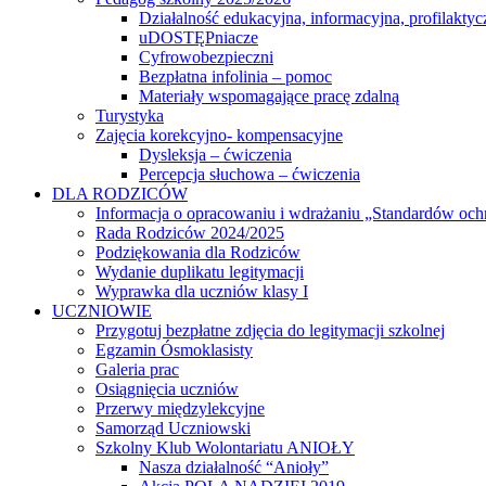
Działalność edukacyjna, informacyjna, profilaktyc
uDOSTĘPniacze
Cyfrowobezpieczni
Bezpłatna infolinia – pomoc
Materiały wspomagające pracę zdalną
Turystyka
Zajęcia korekcyjno- kompensacyjne
Dysleksja – ćwiczenia
Percepcja słuchowa – ćwiczenia
DLA RODZICÓW
Informacja o opracowaniu i wdrażaniu „Standardów och
Rada Rodziców 2024/2025
Podziękowania dla Rodziców
Wydanie duplikatu legitymacji
Wyprawka dla uczniów klasy I
UCZNIOWIE
Przygotuj bezpłatne zdjęcia do legitymacji szkolnej
Egzamin Ósmoklasisty
Galeria prac
Osiągnięcia uczniów
Przerwy międzylekcyjne
Samorząd Uczniowski
Szkolny Klub Wolontariatu ANIOŁY
Nasza działalność “Anioły”