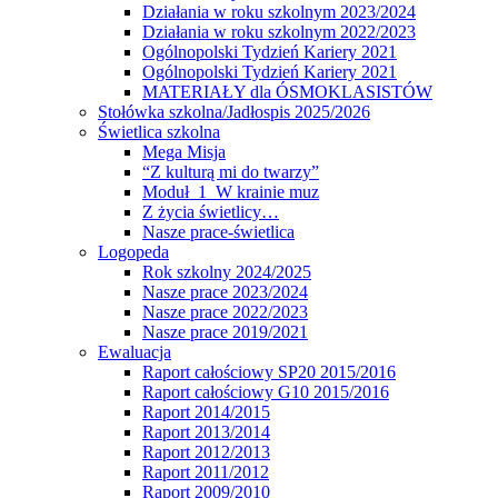
Działania w roku szkolnym 2023/2024
Działania w roku szkolnym 2022/2023
Ogólnopolski Tydzień Kariery 2021
Ogólnopolski Tydzień Kariery 2021
MATERIAŁY dla ÓSMOKLASISTÓW
Stołówka szkolna/Jadłospis 2025/2026
Świetlica szkolna
Mega Misja
“Z kulturą mi do twarzy”
Moduł 1 W krainie muz
Z życia świetlicy…
Nasze prace-świetlica
Logopeda
Rok szkolny 2024/2025
Nasze prace 2023/2024
Nasze prace 2022/2023
Nasze prace 2019/2021
Ewaluacja
Raport całościowy SP20 2015/2016
Raport całościowy G10 2015/2016
Raport 2014/2015
Raport 2013/2014
Raport 2012/2013
Raport 2011/2012
Raport 2009/2010