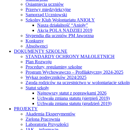
Osiągnięcia uczniów
Przerwy międzylekcyjne
Samorząd Uczniowski
Szkolny Klub Wolontariatu ANIOŁY
Nasza działalność “Anioły”
Akcja POLA NADZIEI 2019
Stypendia dla uczniów PM Jaworzna
Konkursy
Absolwenci
DOKUMENTY SZKOLNE
STANDARDY OCHRONY MAŁOLETNICH
Plan Rozwoju
Procedury, regulaminy szkolne
Program Wychowawczo – Profilaktyczny 2024-2025
Wykaz podręczników 2024/2025
Zgoda rodziców na uczestnictwo w wolontariacie szkol
Statut szkoły
Najnowszy statut z poprawkami 2026
Uchwała zmiana statutu (sierpień 2019)
Uchwała zmiana statutu (grudzień 2019)
PROJEKTY
Akademia Eksperymentów
Zielona Pracownia
Laboratoria Przyszłości
JAK – informacje