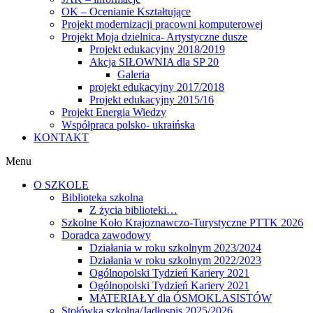
OK – Ocenianie Kształtujące
Projekt modernizacji pracowni komputerowej
Projekt Moja dzielnica- Artystyczne dusze
Projekt edukacyjny 2018/2019
Akcja SIŁOWNIA dla SP 20
Galeria
projekt edukacyjny 2017/2018
Projekt edukacyjny 2015/16
Projekt Energia Wiedzy
Współpraca polsko- ukraińska
KONTAKT
Menu
O SZKOLE
Biblioteka szkolna
Z życia biblioteki…
Szkolne Koło Krajoznawczo-Turystyczne PTTK 2026
Doradca zawodowy
Działania w roku szkolnym 2023/2024
Działania w roku szkolnym 2022/2023
Ogólnopolski Tydzień Kariery 2021
Ogólnopolski Tydzień Kariery 2021
MATERIAŁY dla ÓSMOKLASISTÓW
Stołówka szkolna/Jadłospis 2025/2026