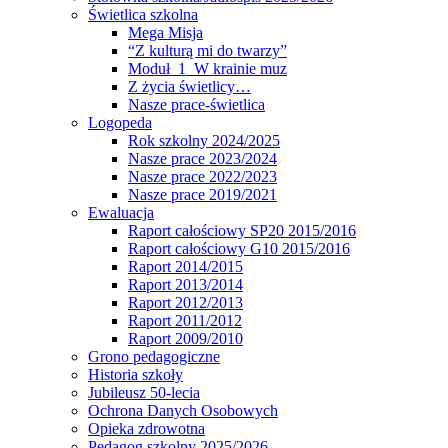
Świetlica szkolna
Mega Misja
“Z kulturą mi do twarzy”
Moduł 1 W krainie muz
Z życia świetlicy…
Nasze prace-świetlica
Logopeda
Rok szkolny 2024/2025
Nasze prace 2023/2024
Nasze prace 2022/2023
Nasze prace 2019/2021
Ewaluacja
Raport całościowy SP20 2015/2016
Raport całościowy G10 2015/2016
Raport 2014/2015
Raport 2013/2014
Raport 2012/2013
Raport 2011/2012
Raport 2009/2010
Grono pedagogiczne
Historia szkoły
Jubileusz 50-lecia
Ochrona Danych Osobowych
Opieka zdrowotna
Pedagog szkolny 2025/2026