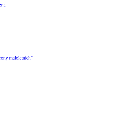
zna
rony małoletnich”