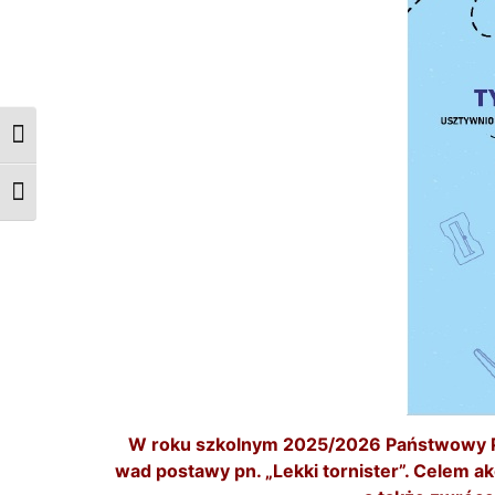
Przełącz wysoki kontrast
Zmień rozmiar czcionek
W roku szkolnym 2025/2026 Państwowy P
wad postawy pn. „Lekki tornister”. Celem ak