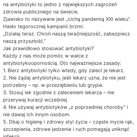
na antybiotyki to jedno z największych zagrożeń
zdrowia publicznego na świecie.
Zjawisko to nazywane jest „cichą pandemią XXI wieku”.
Hasło tegorocznej kampanii brzmi:
„Działaj teraz. Chroń naszą teraźniejszość, zabezpiecz
naszą przyszłość.”
Jak prawidłowo stosować antybiotyki?
Każdy z nas może pomóc w walce z
antybiotykoopornością. Oto najważniejsze zasady:
1. Bierz antybiotyki tylko wtedy, gdy zaleci je lekarz.
2. Nie żądaj antybiotyku, jeśli lekarz uzna, że nie jest
potrzebny – np. w przeziębieniu lub grypie.
3. Stosuj lek zgodnie z zaleceniem lekarza – nie
przerywaj kuracji wcześniej.
4. Nie używaj antybiotyków „z poprzedniej choroby” i
nie dawaj ich innym osobom.
5. Dbaj o higienę i zdrowy styl życia – częste mycie rąk,
szczepienia, zdrowe jedzenie i ruch pomagają uniknąć
infekcji.